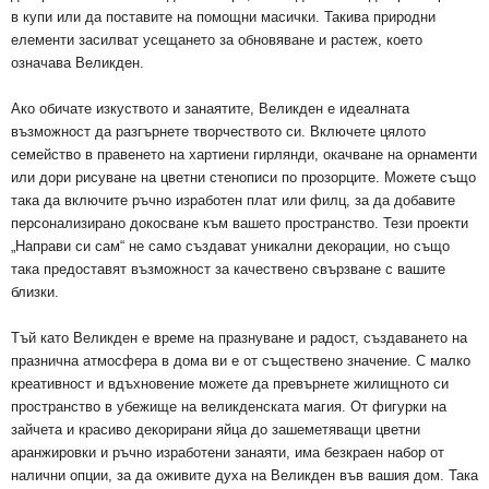
в купи или да поставите на помощни масички. Такива природни
елементи засилват усещането за обновяване и растеж, което
означава Великден.
Ако обичате изкуството и занаятите, Великден е идеалната
възможност да разгърнете творчеството си. Включете цялото
семейство в правенето на хартиени гирлянди, окачване на орнаменти
или дори рисуване на цветни стенописи по прозорците. Можете също
така да включите ръчно изработен плат или филц, за да добавите
персонализирано докосване към вашето пространство. Тези проекти
„Направи си сам“ не само създават уникални декорации, но също
така предоставят възможност за качествено свързване с вашите
близки.
Тъй като Великден е време на празнуване и радост, създаването на
празнична атмосфера в дома ви е от съществено значение. С малко
креативност и вдъхновение можете да превърнете жилищното си
пространство в убежище на великденската магия. От фигурки на
зайчета и красиво декорирани яйца до зашеметяващи цветни
аранжировки и ръчно изработени занаяти, има безкраен набор от
налични опции, за да оживите духа на Великден във вашия дом. Така