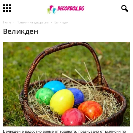
Home
Празнична декорация
Великден
Великден
Великден е радостно време от годината, празнувано от милиони по