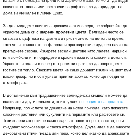
на зайче с помощта на филц или хартиено маше. Те могат да бъдат
окачени на тавана или поставени на рафтове, за да придадат на
дома ви уникален и личен щрих.
За да създадете наистина празнична атмосфера, не забравяйте да
украсите дома си с
шарени пролетни цветя
. Великден често се
свързва с цъфтежа на цветята и пристигането на по-топло време,
така че включването на флорални аранжировки е чудесен начин да
прегърнете сезона. Изберете весели цветове като лалета, нарциси
или зюмбюли и ги подредете в красиви вази или саксии в дома си.
Украсете входа си с венец от пролетни цветя, за да посрещнете
гостите си топло. Свежите цветя не само добавят изблик на цвят към
вашия декор, но и осигуряват приятен аромат, който ще повдигне
атмосферата.
В допълнение към традиционните великденски символи можете да
включите и други елементи, които улавят
есенцията на пролетта
.
Например, помислете за добавяне на нотка природа, като покажете
саксийни растения или сукуленти на первазите или рафтовете си.
Тези зелени акценти не само озаряват вашето пространство, но и
създават успокояваща и свежа атмосфера. Друга идея е да внесете
декоративни птичи гнезда или пера, които деликатно да аранжирате