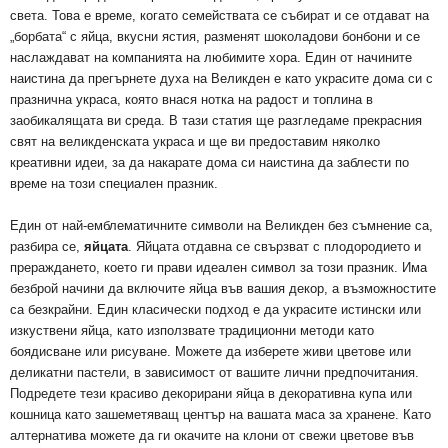
света. Това е време, когато семействата се събират и се отдават на
„борбата“ с яйца, вкусни ястия, разменят шоколадови бонбони и се
наслаждават на компанията на любимите хора. Един от начините
наистина да прегърнете духа на Великден е като украсите дома си с
празнична украса, която внася нотка на радост и топлина в
заобикалящата ви среда. В тази статия ще разгледаме прекрасния
свят на великденската украса и ще ви предоставим няколко
креативни идеи, за да накарате дома си наистина да заблести по
време на този специален празник.
Един от най-емблематичните символи на Великден без съмнение са,
разбира се,
яйцата
. Яйцата отдавна се свързват с плодородието и
прераждането, което ги прави идеален символ за този празник. Има
безброй начини да включите яйца във вашия декор, а възможностите
са безкрайни. Един класически подход е да украсите истински или
изкуствени яйца, като използвате традиционни методи като
боядисване или рисуване. Можете да изберете живи цветове или
деликатни пастели, в зависимост от вашите лични предпочитания.
Подредете тези красиво декорирани яйца в декоративна купа или
кошница като зашеметяващ център на вашата маса за хранене. Като
алтернатива можете да ги окачите на клони от свежи цветове във