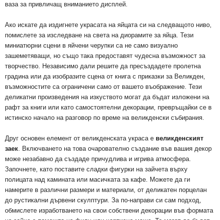
ваза за привличащ вниманието дисплей.
Ако искате да издигнете украсата на яйцата си на следващото ниво,
помислете за изследване на света на диорамите за яйца. Тези
миниатюрни сцени в яйчени черупки са не само визуално
зашеметяващи, но също така предоставят чудесна възможност за
творчество. Независимо дали решите да пресъздадете пролетна
градина или да изобразите сцена от книга с приказки за Великден,
възможностите са ограничени само от вашето въображение. Тези
деликатни произведения на изкуството могат да бъдат изложени на
рафт за книги или като самостоятелни декорации, превръщайки се в
истинско начало на разговор по време на великденски събирания.
Друг основен елемент от великденската украса е
великденският
заек
. Включването на това очарователно създание във вашия декор
може незабавно да създаде причудлива и игрива атмосфера.
Започнете, като поставите сладки фигурки на зайчета върху
полицата над камината или масичката за кафе. Можете да ги
намерите в различни размери и материали, от деликатен порцелан
до рустикални дървени скулптури. За по-направи си сам подход,
обмислете изработването на свои собствени декорации във формата