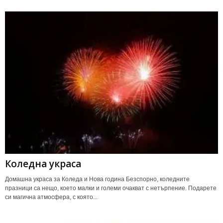
Коледна украса
Домашна украса за Коледа и Нова година Безспорно, коледните
празници са нещо, което малки и големи очакват с нетърпение. Подарете
си магична атмосфера, с която...