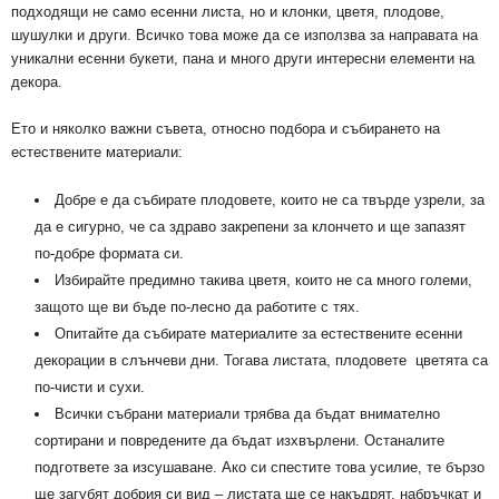
подходящи не само есенни листа, но и клонки, цветя, плодове,
шушулки и други. Всичко това може да се използва за направата на
уникални есенни букети, пана и много други интересни елементи на
декора.
Ето и няколко важни съвета, относно подбора и събирането на
естествените материали:
Добре е да събирате плодовете, които не са твърде узрели, за
да е сигурно, че са здраво закрепени за клончето и ще запазят
по-добре формата си.
Избирайте предимно такива цветя, които не са много големи,
защото ще ви бъде по-лесно да работите с тях.
Опитайте да събирате материалите за естествените есенни
декорации в слънчеви дни. Тогава листата, плодовете цветята са
по-чисти и сухи.
Всички събрани материали трябва да бъдат внимателно
сортирани и повредените да бъдат изхвърлени. Останалите
подгответе за изсушаване. Ако си спестите това усилие, те бързо
ще загубят добрия си вид – листата ще се накъдрят, набръчкат и