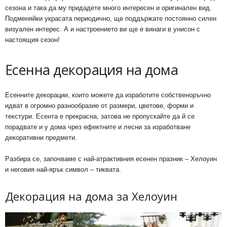
сезона и така да му придадете много интересен и оригинален вид.
Подменяйки украсата периодично, ще поддържате постоянно силен
визуален интерес. А и настроението ви ще е винаги в унисон с
настоящия сезон!
Есенна декорация на дома
Есенните декорации, които можете да изработите собственоръчно
идват в огромно разнообразие от размери, цветове, форми и
текстури. Есента е прекрасна, затова не пропускайте да й се
порадвате и у дома чрез ефектните и лесни за изработване
декоративни предмети.
Разбира се, започваме с най-атрактивния есенен празник – Хелоуин
и неговия най-ярък символ – тиквата.
Декорация на дома за Хелоуин