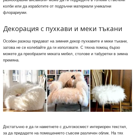
колби или да изработите от подръчни материали уникални
флорариуми.
Декорация с пухкави и меки тъкани
Особен разкош придават на зимния декор пухкавите и меки тъкани,
затова не се колебайте да ги използвате. С тяхна помощ бързо
можете да преобразите меката мебел, столове и табуретки в зимна
премяна.
Достатъчно е да ги наметнете с дългокосмест интериорен текстил,
за да придадете на помещението съвсем различен облик. На тях