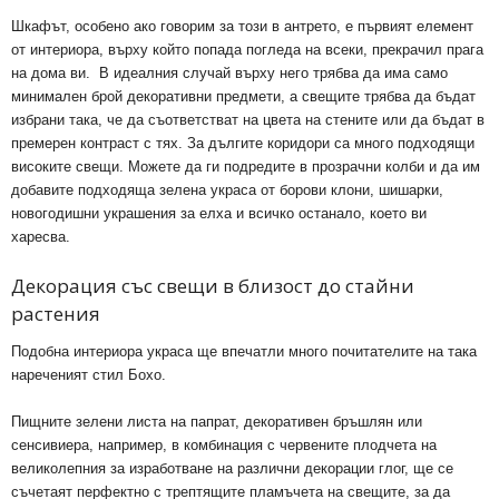
Шкафът, особено ако говорим за този в антрето, е първият елемент
от интериора, върху който попада погледа на всеки, прекрачил прага
на дома ви. В идеалния случай върху него трябва да има само
минимален брой декоративни предмети, а свещите трябва да бъдат
избрани така, че да съответстват на цвета на стените или да бъдат в
премерен контраст с тях. За дългите коридори са много подходящи
високите свещи. Можете да ги подредите в прозрачни колби и да им
добавите подходяща зелена украса от борови клони, шишарки,
новогодишни украшения за елха и всичко останало, което ви
харесва.
Декорация със свещи в близост до стайни
растения
Подобна интериора украса ще впечатли много почитателите на така
нареченият стил Бохо.
Пищните зелени листа на папрат, декоративен бръшлян или
сенсивиера, например, в комбинация с червените плодчета на
великолепния за изработване на различни декорации глог, ще се
съчетаят перфектно с трептящите пламъчета на свещите, за да