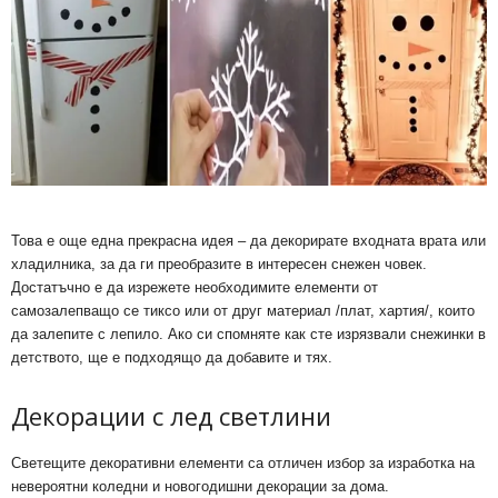
Това е още една прекрасна идея – да декорирате входната врата или
хладилника, за да ги преобразите в интересен снежен човек.
Достатъчно е да изрежете необходимите елементи от
самозалепващо се тиксо или от друг материал /плат, хартия/, които
да залепите с лепило. Ако си спомняте как сте изрязвали снежинки в
детството, ще е подходящо да добавите и тях.
Декорации с лед светлини
Светещите декоративни елементи са отличен избор за изработка на
невероятни коледни и новогодишни декорации за дома.