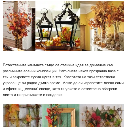
Естествените камъчета също са отлична идея за добавяне към
различните есенни композиции. Напълнете някоя прозрачна ваза с
тях и закрепете сухия букет в тях. Красотата на тази естествена
украса ще ви радва дълго време. Може да си изработите лесно сами
и ефектни „ „есенни“ свещи, като ги увиете с естествено обагрени
листа и ги привържете с панделки.