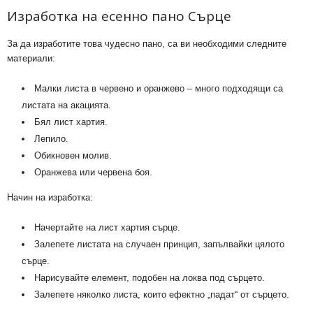
Изработка на есенно пано Сърце
За да изработите това чудесно пано, са ви необходими следните
материали:
Малки листа в червено и оранжево – много подходящи са
листата на акацията.
Бял лист хартия.
Лепило.
Обикновен молив.
Оранжева или червена боя.
Начин на изработка:
Начертайте на лист хартия сърце.
Залепете листата на случаен принцип, запълвайки цялото
сърце.
Нарисувайте елемент, подобен на локва под сърцето.
Залепете няколко листа, които ефектно „падат“ от сърцето.