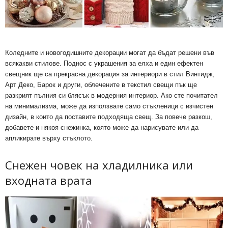
Коледните и новогодишните декорации могат да бъдат решени във
всякакви стилове. Поднос с украшения за елха и един ефектен
свещник ще са прекрасна декорация за интериори в стил Винтидж,
Арт Деко, Барок и други, облечените в текстил свещи пък ще
разкрият пълния си блясък в модерния интериор. Ако сте почитател
на минимализма, може да използвате само стъкленици с изчистен
дизайн, в които да поставите подходяща свещ. За повече разкош,
добавете и някоя снежинка, която може да нарисувате или да
апликирате върху стъклото.
Снежен човек на хладилника или
входната врата