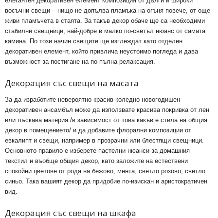
елегантен декоративен елемент композиция от дълги и широки
восъчни свещи – нищо не допълва пламъка на огъня повече, от още
живи пламъчета в стаята. За такъв декор обаче ще са необходими
стабилни свещници, най-добре в малко по-светъл нюанс от самата
камина. По този начин свещите ще изглеждат като отделен
декоративен елемент, който привлича неустоимо погледа и дава
възможност за постигане на по-пълна релаксация.
Декорация със свещи на масата
За да изработите невероятно красив коледно-новогодишен
декоративен ансамбъл може да използвате красива покривка от лен
или лъскава материя /в зависимост от това какъв е стила на общия
декор в помещението/ и да добавите флорални композиции от
евкалипт и свещи, например в прозрачни или блестящи свещници.
Основното правило е изберете пастелни нюанси за домашния
текстил и въобще общия декор, като заложите на естествени
спокойни цветове от рода на бежово, мента, светло розово, светло
синьо. Така вашият декор да придобие по-изискан и аристократичен
вид.
Декорация със свещи на шкафа