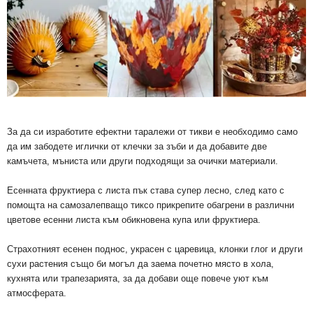
За да си изработите ефектни таралежи от тикви е необходимо само
да им забодете иглички от клечки за зъби и да добавите две
камъчета, мъниста или други подходящи за очички материали.
Есенната фруктиера с листа пък става супер лесно, след като с
помощта на самозалепващо тиксо прикрепите обагрени в различни
цветове есенни листа към обикновена купа или фруктиера.
Страхотният есенен поднос, украсен с царевица, клонки глог и други
сухи растения също би могъл да заема почетно място в хола,
кухнята или трапезарията, за да добави още повече уют към
атмосферата.