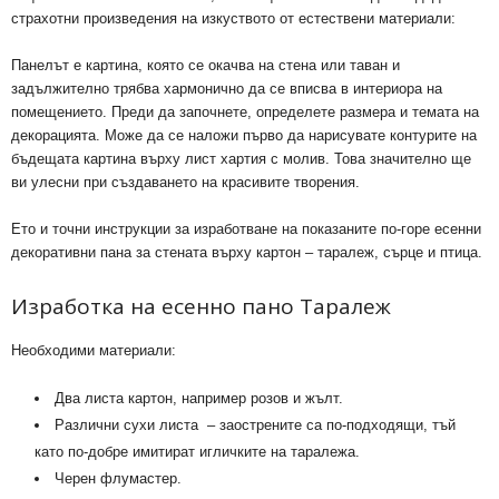
страхотни произведения на изкуството от естествени материали:
Панелът е картина, която се окачва на стена или таван и
задължително трябва хармонично да се вписва в интериора на
помещението. Преди да започнете, определете размера и темата на
декорацията. Може да се наложи първо да нарисувате контурите на
бъдещата картина върху лист хартия с молив. Това значително ще
ви улесни при създаването на красивите творения.
Ето и точни инструкции за изработване на показаните по-горе есенни
декоративни пана за стената върху картон – таралеж, сърце и птица.
Изработка на есенно пано Таралеж
Необходими материали:
Два листа картон, например розов и жълт.
Различни сухи листа – заострените са по-подходящи, тъй
като по-добре имитират игличките на таралежа.
Черен флумастер.