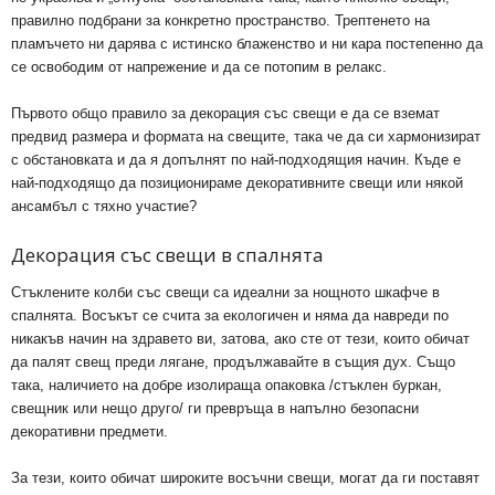
правилно подбрани за конкретно пространство. Трептенето на
пламъчето ни дарява с истинско блаженство и ни кара постепенно да
се освободим от напрежение и да се потопим в релакс.
Първото общо правило за декорация със свещи е да се вземат
предвид размера и формата на свещите, така че да си хармонизират
с обстановката и да я допълнят по най-подходящия начин. Къде е
най-подходящо да позиционираме декоративните свещи или някой
ансамбъл с тяхно участие?
Декорация със свещи в спалнята
Стъклените колби със свещи са идеални за нощното шкафче в
спалнята. Восъкът се счита за екологичен и няма да навреди по
никакъв начин на здравето ви, затова, ако сте от тези, които обичат
да палят свещ преди лягане, продължавайте в същия дух. Също
така, наличието на добре изолираща опаковка /стъклен буркан,
свещник или нещо друго/ ги превръща в напълно безопасни
декоративни предмети.
За тези, които обичат широките восъчни свещи, могат да ги поставят