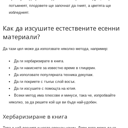
потъмнеят, плодовете ще започнат да гният, а цветята ще
избледнеят.
Как да изсушите естествените есенни
материали?
Да тази цел може да използвате няколко метода, например:
Да ги хербаризирате в книга.
Да ги накиснете за известно време в глицерин.
Да използвате популярната техника декупаж.
Да ги покриете с тънък слой восък.
Да ги изсушите с помощта на ютия.
Всеки метод има плюсове и минуси, така че, изпробвайте
няколко, за да решите кой ще ви бъде най-удобен.
Хербаризиране в книга
Това е най-лесният и често срещан начин. Дори дете може да го