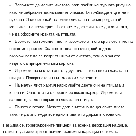
Започнете да лепите листата, запълвайки контурната рисунка,
като не забравяте да направите опашка. Тя трябва да е цветна и
пухкава. Залепете най-големите листа на първия ред, а най-
малките – на последния. Поставете двете листа с дръжки така,
че да оформите краката на птицата.
Вземете най-големия лист и изрежете от него кръглото тяло на
пернатия приятел. Залепете това по начин, който дава
възможност да се покрият някои от листата, точно в зоната,
където са прикрепени към картона.
Изрежете по-малък кръг от друг лист – това ще е главата на
птицата. Прикрепете я към тялото и я залепете.
На малък лист хартия нарисувайте двете очи на птицата и
клюна й. Оцветете ги с черен и оранжев маркер. Изрежете и
залепете, за да оформите главата на птицата.
Паното е готово. Можете допълнително да добавите листо,
така че да изглежда все едно птицата го държи в клюна си.
Разбира се, гореизброените примери за есенна декорация на дома,
не могат да илюстрират всички възможни вариации по темата.