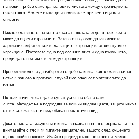
направи. Трябва само да поставите листата между страниците на
някоя книга. Можете също да използвате стари вестници или
списания.
Важно е да знаете, че когато съхнат, листата отделят сок, който
може да оцвети страниците. Затова е по-добре да използвате
хартиени салфетки, които да защитят страниците от евентуално
увреждане. Поставете една под есенния лист и една върху него,
преди да го притиснете между страниците.
Препоръчително е да изберете по-дебела книга, която оказва силен
натиск, защото в противен случай има опасност материалите да
изгният.
По този начин могат да се сушат успешно обаче само
листа. Методът не е подходящ за всички видове цветя, защото някои
от тях се смачкват и придобиват неестетичен вид.
Докато листата, изсушени в книга, запазват напълно формата си. Но
внимавайте с тях и ги пипайте внимателно, защото след сушенето
ще са особено крехки. Имайте предвид също, че и цветът малко