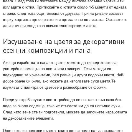
влага. След това ги поставете между листове восъчна хартия и ги
изгладите с ютия. Притискайте с ютията около 4-5 минути от едната
страна, след това още толкова от другата. При нагряване восъкът
върху хартията ще се разтопи и ще залепне по листата. Оставете го
да изстине и след това внимателно изрежете листа.
Изсушаване на цветя за декоративни
есенни композиции и пана
Ако ще изработвате пана от цветя, можете да ги подготвите за
употерба с помощта на восък или глицерин. Тези методи са
подходящи за хризантеми, бял равнец и други подобни цветя. Най-
добре обаче би било, ако можете да използвате сухи цветя.Те
изумяват с палитра от цветове и разнообразие от форми.
Преди употреба сухите цветя трябва да се поставят във ваза без
вода за около седмица, така че стъблата им да са напълно сухи.
След като вече сте ги подготвили, можете да започнете изработката
на декоративните елементи.
Още няколко полезни съвета, които ще ви помогнат да създадете