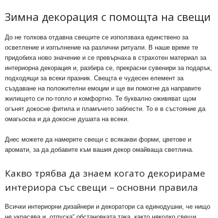
Зимна декорация с помощта на свещи
До не толкова отдавна свещите се използваха единствено за
осветление и изпълнение на различни ритуали. В наше време те
придобиха ново значение и се превърнаха в страхотен материал за
интериорна декорация и, разбира се, прекрасни сувенири за подарък,
подходящи за всеки празник. Свещта е чудесен елемент за
създаване на положителни емоции и ще ви помогне да направите
жилището си по-топло и комфортно. Те буквално оживяват щом
огънят докосне фитила и пламъчето заблести. То е в състояние да
омагьосва и да докосне душата на всеки.
Днес можете да намерите свещи с всякакви форми, цветове и
аромати, за да добавите към вашия декор омайваща светлина.
Какво трябва да знаем когато декорираме
интериора със свещи – основни правила
Всички интериорни дизайнери и декоратори са единодушни, че нищо
не украсява и „отпуска“ обстановката така, както няколко свещи,