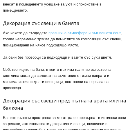
внесат в помещението усещане за уют и спокойствие в
помещението.
Декорация със свещи в банята
Ако искате да създадете
празнична атмосфера и във вашата баня
,
тогава непременно трябва да помислите за композиции със свещи,
позиционирани на някое подходящо място.
За бани без прозорци са подходящи и вазите със сухи цветя.
Собствениците на бани, в които пък има наличие естествена
светлина могат да заложат на съчетание от живи папрати и
минималистични дълги свещници, поставени на перваза на
прозореца.
Декорация със свещи пред пътната врата или на
балкона
Вашите външни пространства могат да се превърнат в истински зони
за релакс, ако използвате декоративни свещи, включени в
разнообразни ансамбли- може да ги подредите в големи стъклени