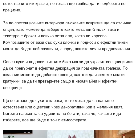
естествените им краски, но тогава ще трябва да ги подберете по-
прецизно.
За по-претенциозните интериори лъскавите покрития ще са отлична
опция, като можете да изберете както метален блясък, така и
текстура с брокат и всичко останало, което ви харесва.
Композициите от вази със сухи клонки и подноси с ефектни тикви
могат да бъдат най-различни, според вашите лични предпочитания.
Освен купи и подноси, тиквите биха могли да украсят свещници или
да се превърнат в ефектна декорация за празничната трапеза. По
желание можете да добавите свещи, както и да изрежете малки
кратунки, за да ги превърнете също в необичайни и ефектни
свещници.
Що се отнася до сухите клонки, то те могат да са напълно
естествени или оцветени чрез декоративни бои в желания цвят.
Багрите на есента са удивително богати, така че, каквото и да
изберете, все ще бъде в тон с атмосферата.