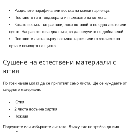
Разделете парафина или восъка на малки парченца.
Поставете ги в тенджерата и я сложете на котлона.
Когато восъкът се разтопи, леко потапяйте по едно листо или
цвете. Направете това два пъти, за да получите по-дебел слой.
Поставете листа върху восъчна хартия или го закачете на
връв с помощта на щипка.
Сушене на естествени материали с
ютия
По този начин могат да се приготвят само листа. Ще се нуждаете от
следните материали:
Ютия
2 листа восъчна хартия
Ножици
Подсушете или избършете листата. Върху тях не трябва да има