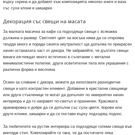
върху скрина и да добавят към композицията няколко книги и ваза
със сухи клони и шишарки.
Декорация със свещи на масата
За малката масичка за кафе са подходящи свещи с всякаква
дължина и размер. Светлият цвят на восъка няма да се откроява
твърде много и поради своята неутралност ще допълва по прекрасен
начин останалата част от декора. Не забравяйте, че дългите свещи
винаги изглеждат много естетично в съчетание с метални
минималистични полилеи, други осветителни тела или украшения с
различна форма и височина.
Освен за сливане с декора, можете да използвате разноцветни
свещи и като контрастен елемент. Добавени в кристални свещници
или други стъкленици те могат да допълнят по невероятен начин
интериора и да го направят по-светъл и празничен. Красивата
аранжировка е добре да се допълни със сухи цветя, борови или
други клонки, шишарки и да се постави върху подходящ поднос.
За любителите на рустик интериора са подходящи големи свещи във
винтидж стил. Композирайте ги така, че да постигнете лека