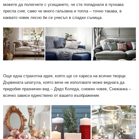
можете да полегнете с усещането, че сте попаднали в пухкава
преспа сняг, само че много гальовна и топла – точно такава, в
каквато човек лесно би се унесъл в сладки сънища.
Още една страхотна идея, която ще се хареса на всички творци.
Дървената шпатула, която вече не използвате може веднага да
придобие празничен вид – Дядо Коледа, снежен човек, Снежанка –
всичко зависи единствено от вашето въображение.