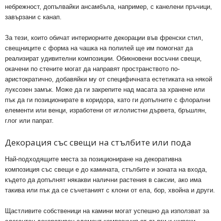
небрежност, допълвайки ансамбъла, например, с канелени пръчици,
завързани с канап.
За тези, които обичат интериорните декорации във френски стил,
свещниците с форма на чашка на полилей ще им помогнат да
реализират удивителни композиции. Обикновени восъчни свещи,
окачени по стените могат да направят пространството по-
аристократично, добавяйки му от специфичната естетиката на някой
луксозен замък. Може да ги закрепите над масата за хранене или
пък да ги позиционирате в коридора, като ги допълните с флорални
елементи или венци, изработени от иглолистни дървета, бръшлян,
глог или папрат.
Декорация със свещи на стълбите или пода
Най-подходящите места за позициониране на декоративна
композиция със свещи е до камината, стълбите и зоната на входа,
където да допълнят някакви налични растения в саксии, ако има
такива или пък да се съчетаният с клони от ела, бор, хвойна и други.
Щастливите собственици на камини могат успешно да използват за