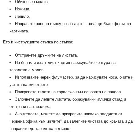
Обикновен молив.
Ножици.
Лепило.
Направете панела върху розов лист – това ще бъде фонът за
картината.
Ето и инструкциите стъпка по стъпка:
Отстранете дръжките на листата.
На бял или жълт лист хартия нарисувайте контура на
таралежа с молив.
Използвайте черен флумастер, за да нарисувате носа, очите и
устата на животното.
Прикрепете тялото на таралежа към основата на панела.
Започнете да лепите листата, образувайки иглички отзад и
отстрани на таралежа.
Ако желаете, можете да прикрепите няколко плодчета от
червена офика към „иглите“, да залепите листата до краката и да
направите до таралежа и дърво.