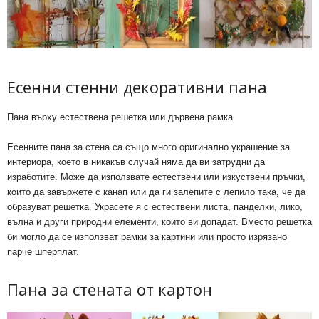
Есенни стенни декоративни пана
Пана върху естествена решетка или дървена рамка
Есенните пана за стена са също много оригинално украшение за
интериора, което в никакъв случай няма да ви затрудни да
изработите. Може да използвате естествени или изкуствени пръчки,
които да завържете с канап или да ги залепите с лепило така, че да
образуват решетка. Украсете я с естествени листа, панделки, лико,
вълна и други природни елементи, които ви допадат. Вместо решетка
би могло да се използват рамки за картини или просто изрязано
парче шперплат.
Пана за стената от картон