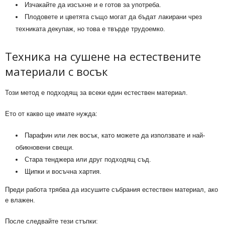
Изчакайте да изсъхне и е готов за употреба.
Плодовете и цветята също могат да бъдат лакирани чрез
техниката декупаж, но това е твърде трудоемко.
Техника на сушене на естествените
материали с восък
Този метод е подходящ за всеки един естествен материал.
Ето от какво ще имате нужда:
Парафин или лек восък, като можете да използвате и най-
обикновени свещи.
Стара тенджера или друг подходящ съд.
Щипки и восъчна хартия.
Преди работа трябва да изсушите събрания естествен материал, ако
е влажен.
После следвайте тези стъпки: