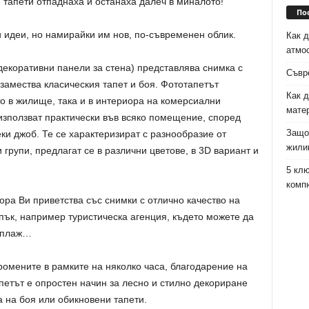
 тапети отпаднаха и останаха далеч в миналото!
По
 идеи, но намирайки им нов, по-съвременен облик.
Как д
атмо
декоративни панели за стена) представлява снимка с
Съвр
 замества класическия тапет и боя. Фототапетът
Как д
о в жилище, така и в интериора на комерсиални
мате
използват практически във всяко помещение, според
Защо
ки джоб. Те се характеризират с разнообразие от
жили
групи, предлагат се в различни цветове, в 3D вариант и
5 клю
комп
ора Ви приветства със снимки с отлично качество на
пък, например туристическа агенция, където можете да
н плаж…
ромените в рамките на няколко часа, благодарение на
петът е опростен начин за лесно и стилно декориране
а на боя или обикновени тапети.