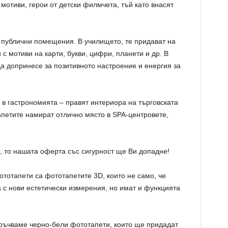
мотиви, герои от детски филмчета, тъй като внасят
 публични помещения. В училището, те придават на
с мотиви на карти, букви, цифри, планети и др. В
а допринесе за позитивното настроение и енергия за
в гастрономията – правят интериора на търговската
апетите намират отлично място в SPA-центровете,
, то нашата оферта със сигурност ще Ви допадне!
тотапети са фототапетите 3D, които не само, че
 с нови естетически измерения, но имат и функцията
оръчваме черно-бели фототапети, които ще придадат