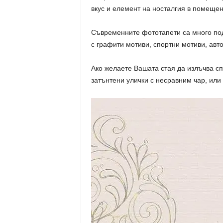
вкус и елемент на носталгия в помещен
Съвременните фототапети са много под
с графити мотиви, спортни мотиви, авт
Ако желаете Вашата стая да излъчва сп
затънтени улички с несравним чар, или