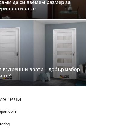
сами да си вземем размер за
ериорна врата?
и вътрешни врати – добър избор
а те?
иятели
epari.com
tor.bg