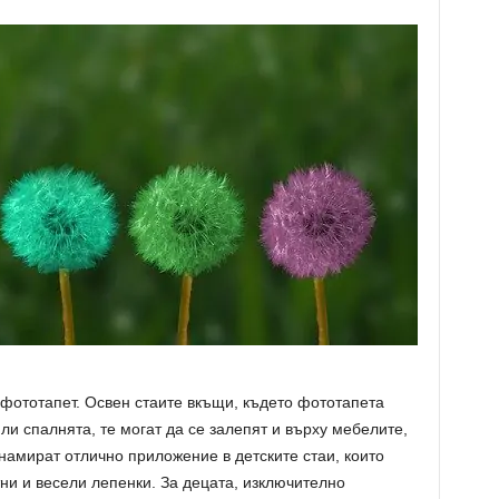
фототапет. Освен стаите вкъщи, където фототапета
ли спалнята, те могат да се залепят и върху мебелите,
 намират отлично приложение в детските стаи, които
ни и весели лепенки. За децата, изключително