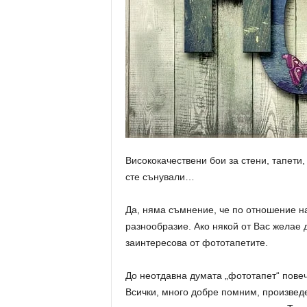
g
Висококачествени бои за стени, тапети
сте сънували…
Да, няма съмнение, че по отношение н
разнообразие. Ако някой от Вас желае д
заинтересова от фототапетите.
До неотдавна думата „фототапет“ повеч
Всички, много добре помним, произвед