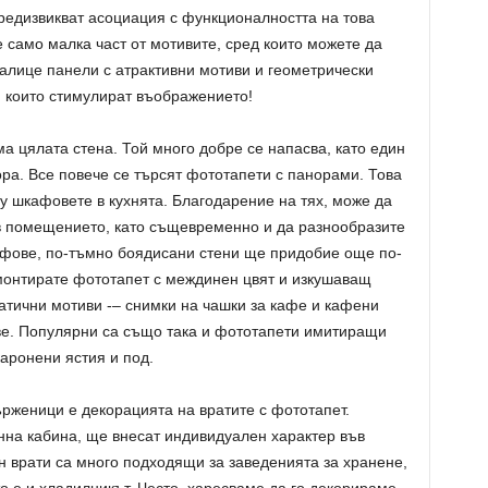
редизвикват асоциация с функционалността на това
 само малка част от мотивите, сред които можете да
алице панели с атрактивни мотиви и геометрически
ги, които стимулират въображението!
а цялата стена. Той много добре се напасва, като един
ора. Все повече се търсят фототапети с панорами. Това
у шкафовете в кухнята. Благодарение на тях, може да
в помещението, като същевременно и да разнообразите
афове, по-тъмно боядисани стени ще придобие още по-
монтирате фототапет с междинен цвят и изкушаващ
атични мотиви -– снимки на чашки за кафе и кафени
ове. Популярни са също така и фототапети имитиращи
каронени ястия и под.
ърженици е декорацията на вратите с фототапет.
на кабина, ще внесат индивидуален характер във
н врати са много подходящи за заведенията за хранене,