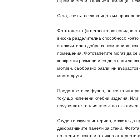
огромни стени в повечето жилища. Тези
Сега, светът се завръща към проверени
Фототапетът (и неговата разновидност 
висока разделителна способност, която
изключително добре се компонира, какт
помещения. Фототапетите могат да се 
конкретни размери и са достъпни за все
мотиви, съобразно различни възрастови 
много други.
Представете си фурна, на която интери
току що изпечени хлебни изделия. Или 
почувствате топлия пясък на екзотиче
Студен и скучен интериор, можете да п
декоративните панели за стени. Фотота
на стените, както и отлична алтернатив