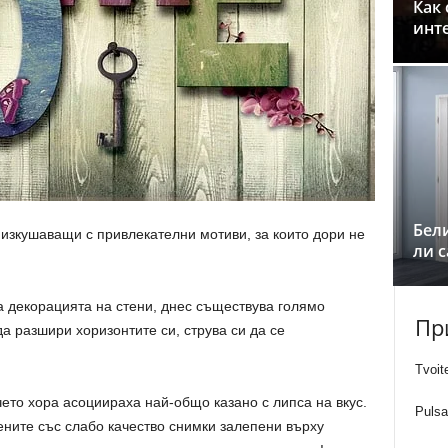
Как 
инт
Бел
, изкушаващи с привлекателни мотиви, за които дори не
ли с
а декорацията на стени, днес съществува голямо
Пр
а разшири хоризонтите си, струва си да се
Tvoit
ето хора асоциираха най-общо казано с липса на вкус.
Pulsa
ените със слабо качество снимки залепени върху