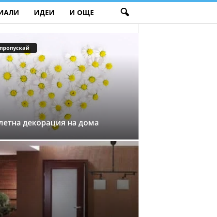
ИАЛИ
ИДЕИ
И ОЩЕ
 пропускай
летна декорация на дома