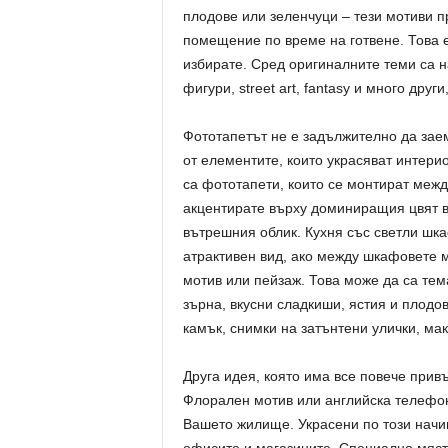
плодове или зеленчуци – тези мотиви п
помещение по време на готвене. Това е
избирате. Сред оригиналните теми са н
фигури, street art, fantasy и много дру
Фототапетът не е задължително да заем
от елементите, които украсяват интери
са фототапети, които се монтират межд
акцентирате върху доминиращия цвят 
вътрешния облик. Кухня със светли шк
атрактивен вид, ако между шкафовете 
мотив или пейзаж. Това може да са тем
зърна, вкусни сладкиши, ястия и плод
камък, снимки на затънтени улички, ма
Друга идея, която има все повече прив
Флорален мотив или английска телефон
Вашето жилище. Украсени по този начи