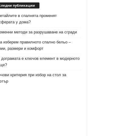
следни публикации
етайлите в спалнята променят
сферата у дома?
еменни методи за разрушаване на сгради
а изберем правилното спално бельо –
рии, размери и комфорт
 дограмата е ключов елемент в модерното
ще?
чови критерия при избор на стол за
ютър