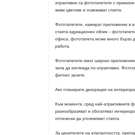
атрактивни са фототапетите с приказни 
живи цветове и освежават стаята.
Фототапетите, намират приложение и в
стаята едукационен облик – фототапети 
офиса, фототапета може много бързо д
работа.
Фототапетите имат широко приложение 
зала да изглежда по-атрактивен. Фотот
фитнес залите.
Ако планирате декорация на интериора
Към момента, сред най-атрактивните фо
разнообразяват и обогатяват интериора
оптически да уголемяват стаята.
За ценителите на елегантността, преп